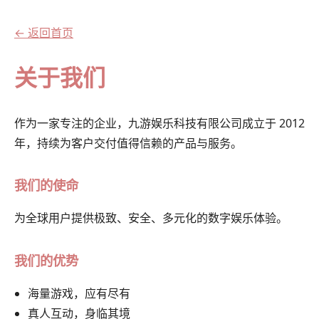
← 返回首页
关于我们
作为一家专注的企业，九游娱乐科技有限公司成立于 2012
年，持续为客户交付值得信赖的产品与服务。
我们的使命
为全球用户提供极致、安全、多元化的数字娱乐体验。
我们的优势
海量游戏，应有尽有
真人互动，身临其境